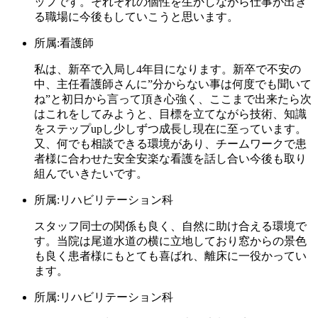
ッフです。それぞれの個性を生かしながら仕事が出き
る職場に今後もしていこうと思います。
所属:看護師
私は、新卒で入局し4年目になります。新卒で不安の
中、主任看護師さんに”分からない事は何度でも聞いて
ね”と初日から言って頂き心強く、ここまで出来たら次
はこれをしてみようと、目標を立てながら技術、知識
をステップupし少しずつ成長し現在に至っています。
又、何でも相談できる環境があり、チームワークで患
者様に合わせた安全安楽な看護を話し合い今後も取り
組んでいきたいです。
所属:リハビリテーション科
スタッフ同士の関係も良く、自然に助け合える環境で
す。当院は尾道水道の横に立地しており窓からの景色
も良く患者様にもとても喜ばれ、離床に一役かってい
ます。
所属:リハビリテーション科