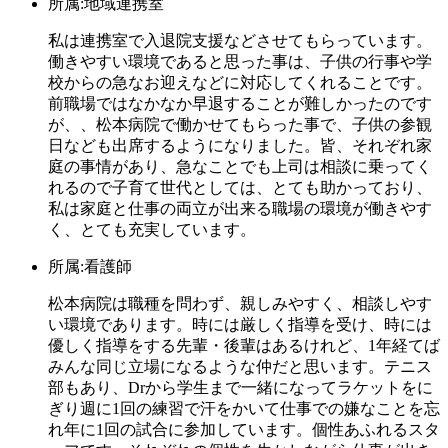
所属:地域連携室
私は連携室で入退院支援などさせてもらっています。
働きやすい環境であると思った事は、子供の行事や学
校からの急なお迎えなどに対応してくれることです。
前職場ではなかなか早退することが難しかったのです
が、、松本病院で働かせてもらった事で、子供の参観
日なども出席するようになりました。皆、それぞれ家
庭の事情があり、急なことでも上司は相談に乗ってく
れるので子育て世代としては、とても助かっており、
私は家庭と仕事の両立が出来る職場の環境が働きやす
く、とても充実しています。
所属:看護師
松本病院は職種を問わず、親しみやすく、相談しやす
い環境であります。時には厳しく指導を受け、時には
優しく指導をする先輩・後輩はあるけれど、1年経てば
みんな同じ立場になるような仲だと思います。テニス
部もあり、Drから学生まで一緒になってラケットをに
ぎり週に1回の練習で汗をかいて仕事での嫌なことを忘
れ年に1回の試合に参加しています。個性あふれるスタ